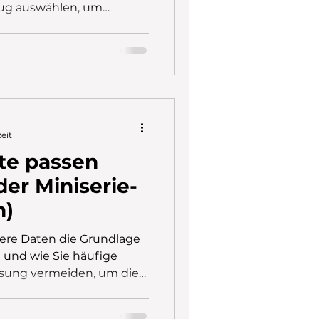
klug auswählen, um
elen und den ganzen
zeit
te passen
 der Miniserie-
n)
bere Daten die Grundlage
d und wie Sie häufige
ssung vermeiden, um die
inen wirklich zu steigern.