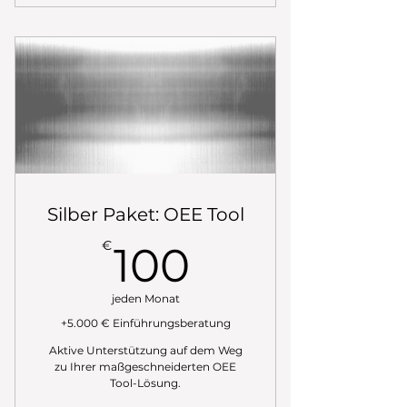
✅ Voller Zugriff auf das OEE
Tool über die Cloud
✅ Mini-Anleitung für die
Selbstintegration
✅ Ideal für Unternehmen mit
internem Know-how
Silber Paket: OEE Tool
100€
€
100
jeden Monat
+5.000 € Einführungsberatung
Aktive Unterstützung auf dem Weg
zu Ihrer maßgeschneiderten OEE
Tool-Lösung.