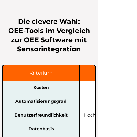
Die clevere Wahl:
OEE-Tools im Vergleich
zur OEE Software mit
Sensorintegration
Kriterium
Kostenlose OEE-T
Kosten
Sehr gering / Kost
Automatisierungsgrad
Sehr gering (manu
Benutzerfreundlichkeit
Hoch (bekannte Excel-
Datenbasis
Dezentral / Datei-ba