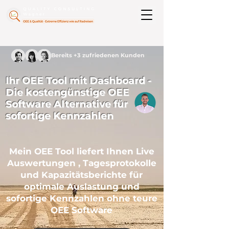
Bereits +3 zufriedenen Kunden
Ihr OEE Tool mit Dashboard -
Die kostengünstige OEE
Software Alternative für
sofortige Kennzahlen
Mein OEE Tool liefert Ihnen Live
Auswertungen , Tagesprotokolle
und Kapazitätsberichte für
optimale Auslastung und
sofortige Kennzahlen ohne teure
OEE Software