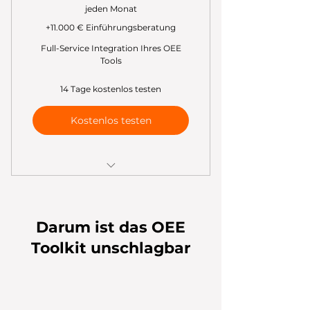
jeden Monat
+11.000 € Einführungsberatung
Full-Service Integration Ihres OEE
Tools
14 Tage kostenlos testen
Kostenlos testen
✅ Von der Mitarbeiterschulung
bis zur Shopfloor Integration
Darum ist das OEE
✅ Vollständige OEE-
Implementierung
Toolkit unschlagbar
✅ 84 Stunden Experten Support