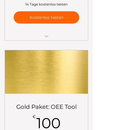
14 Tage kostenlos testen
Kostenlos testen
✅ Gemeinsame Integration in
Ihrer Prozesse
✅ Individuelle Anpassung des
OEE Tools
✅ Inkl. 36 Stunden Experten-
Support
Gold Paket: OEE Tool
100€
€
100