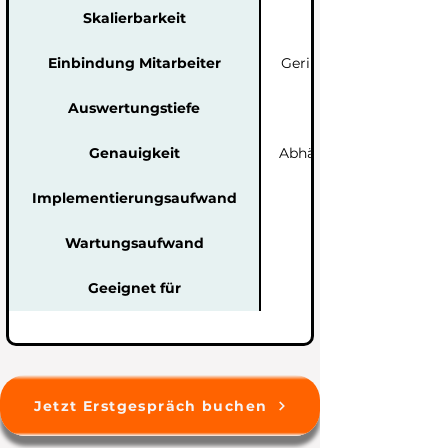
Skalierbarkeit
Einbindung Mitarbeiter
Gering (oft individuell
Auswertungstiefe
Genauigkeit
Abhängig von manuelle
Implementierungsaufwand
Wartungsaufwand
Geeignet für
Jetzt Erstgespräch buchen