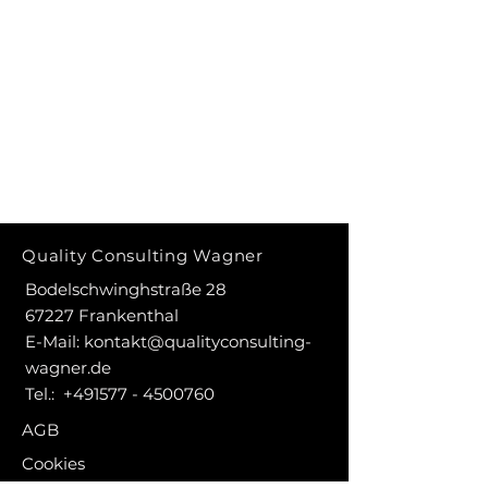
Quality Consulting Wagner
Bodelschwinghstraße 28
67227 Frankenthal
E-Mail:
kontakt@qualityconsulting-
wagner.de
Tel.:
+491577 - 4500760
AGB
Cookies