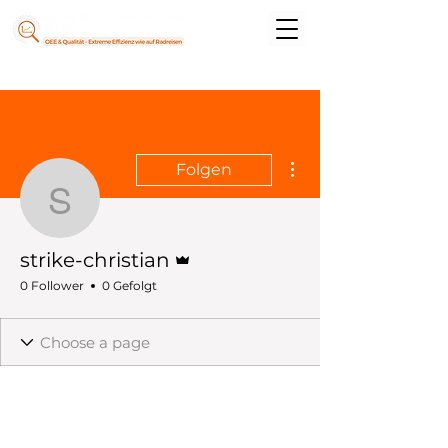
Weitere Optionen
Folgen
strike-christian
Administrator
strike-christian
0 Follower
0 Gefolgt