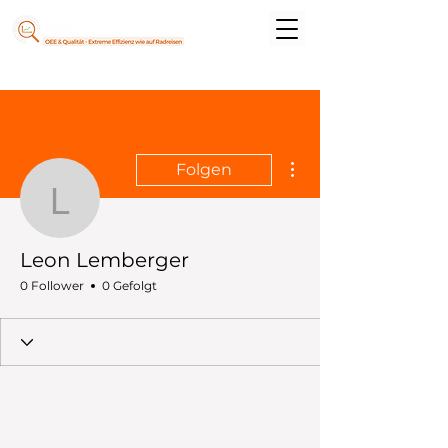
Weitere Optionen
Folgen
Leon Lemberger
Leon Lemberger
0 Follower
0 Gefolgt