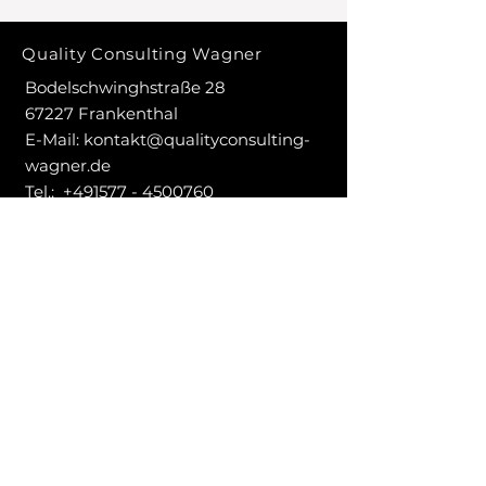
Quality Consulting Wagner
Bodelschwinghstraße 28
67227 Frankenthal
E-Mail:
kontakt@qualityconsulting-
wagner.de
Tel.:
+491577 - 4500760
AGB
Cookies
Impressum
Datenschutz
SOCIALS