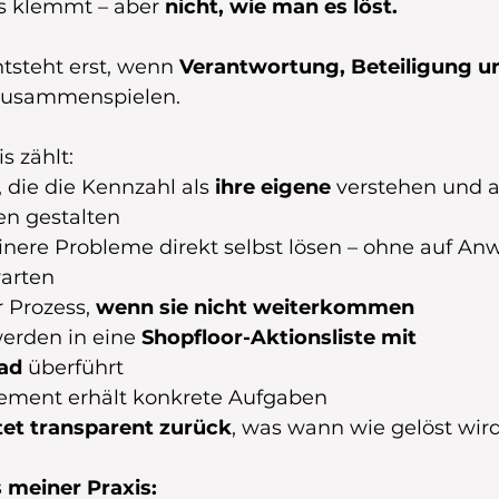
s klemmt – aber 
nicht, wie man es löst.
tsteht erst, wenn 
Verantwortung, Beteiligung u
zusammenspielen.
s zählt:
 die die Kennzahl als 
ihre eigene
 verstehen und a
n gestalten
einere Probleme direkt selbst lösen – ohne auf An
arten
 Prozess, 
wenn sie nicht weiterkommen
rden in eine 
Shopfloor-Aktionsliste mit 
ad
 überführt
ment erhält konkrete Aufgaben
tet transparent zurück
, was wann wie gelöst wir
s meiner Praxis: