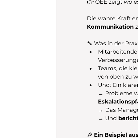
👉 OEE zeigt 
wo
 e
Die wahre Kraft en
Kommunikation
 
🔧 Was in der Praxi
Mitarbeitende,
Verbesserunge
Teams, die kl
von oben zu w
Und: Ein klarer
→ Probleme we
Eskalationspf
→ Das Manage
→ Und 
berich
🔎 
Ein Beispiel au