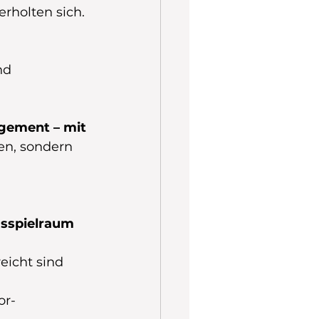
rholten sich.
nd 
gement – mit 
en, sondern 
sspielraum 
eicht sind
or-