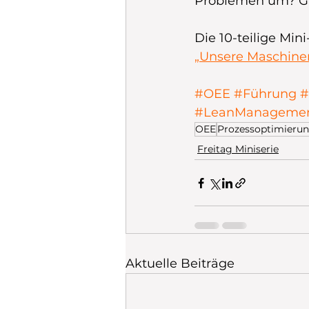
Problemen um? Gi
Die 10-teilige Mini-
„Unsere Maschine
#OEE
#Führung
#
#LeanManageme
OEE
Prozessoptimieru
Freitag Miniserie
Aktuelle Beiträge