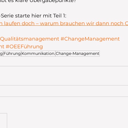
bt es klare Übergabepunkte?
Serie starte hier mit Teil 1:
n laufen doch – warum brauchen wir dann noch 
Qualitätsmanagement
#ChangeManagement
nt
#OEEFührung
ng
Führung
Kommunikation.
Change-Management