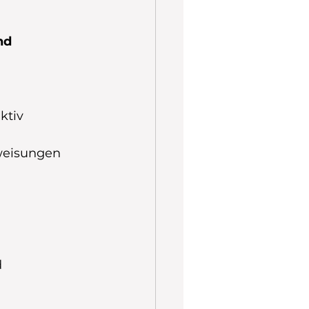
nd 
ktiv 
weisungen 
d