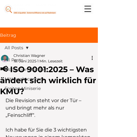
Beitrag
All Posts
Christian Wagner
All Posts
18. Juni 2025
1 Min. Lesezeit
📢 ISO 9001:2025 – Was
Motivation Monday
ändert sich wirklich für
Mittwochscontent
Freitag Miniserie
KMU?
Die Revision steht vor der Tür – 
und bringt mehr als nur 
„Feinschliff“.
Ich habe für Sie die 3 wichtigsten 